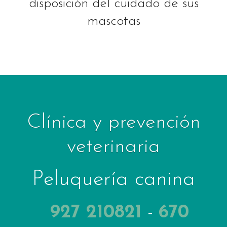
disposición del cuidado de sus
mascotas
Clínica y prevención
veterinaria
Peluquería canina
927 210821
-
670